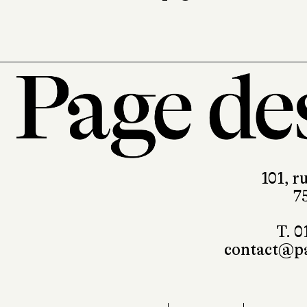
101, r
7
T. 0
contact@pa