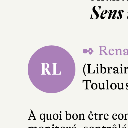
Sens 
✒ Rena
RL
(Librair
Toulou
À quoi bon être c