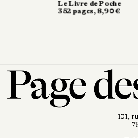
Sonatine
488 pages, 24,50 €
101, r
7