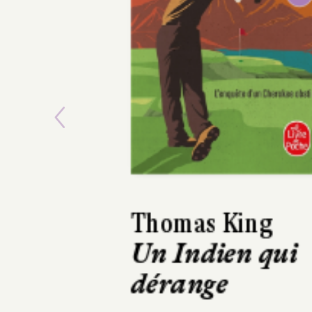
Previous
Robert J. Lloyd
La Société
royale