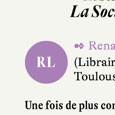
La Soc
✒ Rena
RL
(Librair
Toulou
Une fois de plus co