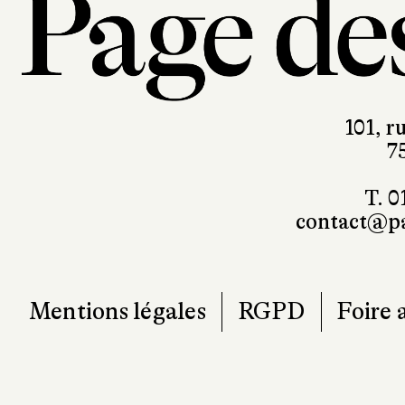
101, r
7
T. 0
contact@pa
Mentions légales
RGPD
Foire 