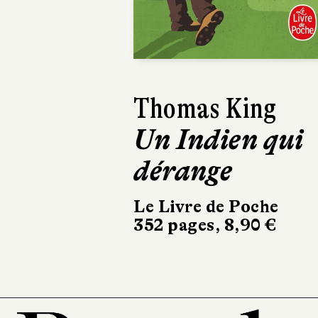
Previous
Robert J. Lloyd
La Société
royale
Sonatine
488 pages, 24,50 €