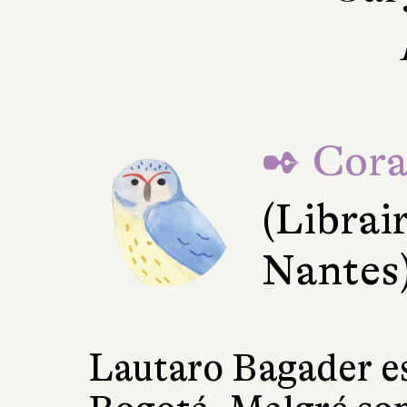
✒ Cora
(Librai
Nantes
Lautaro Bagader est