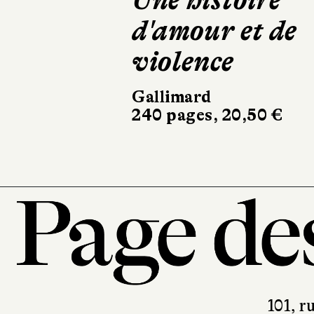
d'amour et de
Hors champ
violence
Buchet Chastel
170 pages, 19,90 €
Gallimard
240 pages, 20,50 €
101, r