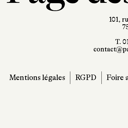
101, r
7
T. 0
contact@pa
Mentions légales
RGPD
Foire 