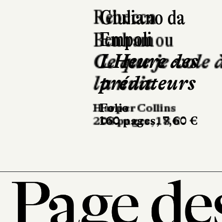
Giuliano da
Empoli
LHeure des
prédateurs
Folio
160 pages, 7,60 €