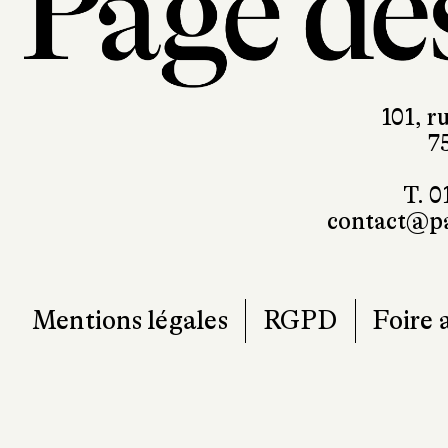
101, r
7
T. 0
contact@pa
Mentions légales
RGPD
Foire 