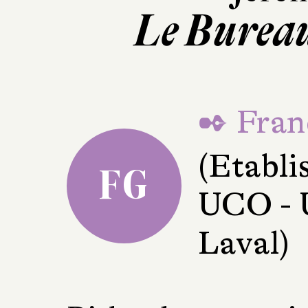
Le Bureau
✒ Fran
(Etabli
FG
UCO - U
Laval)