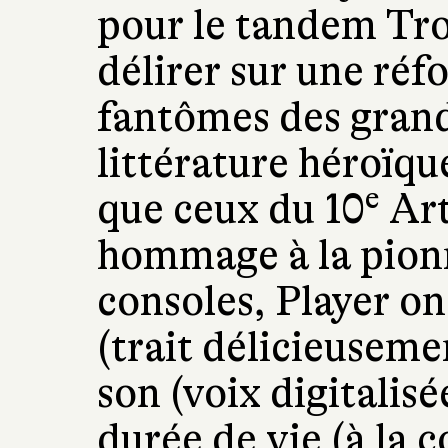
pour le tandem Tr
délirer sur une réf
fantômes des grand
littérature héroïqu
e
que ceux du 10
Art
hommage à la pionn
consoles, Player on
(trait délicieuseme
son (voix digitalis
durée de vie (à la 