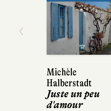
Previous
Michèle
Ar
Halberstadt
Bé
Juste un peu
Mè
d'amour
Édi