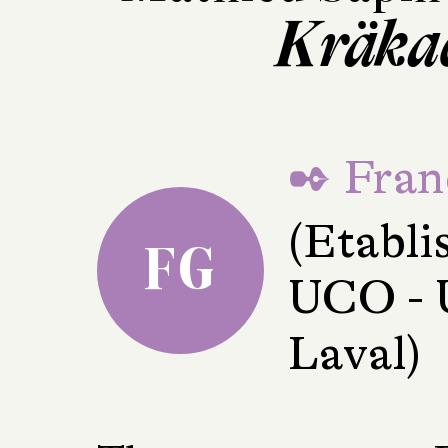
Kräka
✒ Fran
(Etabli
FG
UCO - U
Laval)