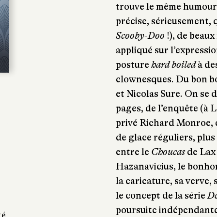
trouve le même humour,
précise, sérieusement, q
Scooby-Doo
!), de beaux
appliqué sur l’expressi
posture
hard boiled
à de
clownesques. Du bon b
et Nicolas Sure. On se d
pages, de l’enquête (à 
privé Richard Monroe, q
de glace réguliers, plu
entre le
Choucas
de Lax 
Hazanavicius, le bonho
la caricature, sa verve,
le concept de la série
Dé
poursuite indépendante 
té