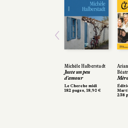
Previous
Michèle Halberstadt
Arian
Arian
Juste un peu
Béatr
Béatr
d'amour
Mères
Mères
Le Cherche midi
Éditi
Éditi
182 pages, 18,90 €
Marti
Marti
238 p
238 p