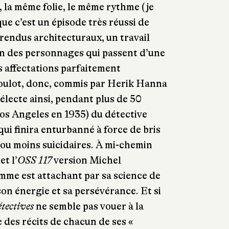
 la même folie, le même rythme (je
ue c’est un épisode très réussi de
 rendus architecturaux, un travail
on des personnages qui passent d’une
s affectations parfaitement
oulot, donc, commis par Herik Hanna
électe ainsi, pendant plus de 50
Los Angeles en 1935) du détective
ui finira enturbanné à force de bris
s ou moins suicidaires. À mi-chemin
et l’
OSS 117
version Michel
mme est attachant par sa science de
 son énergie et sa persévérance. Et si
tectives
ne semble pas vouer à la
des récits de chacun de ses «