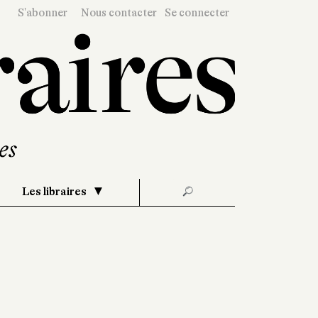
S'abonner
Nous contacter
Se connecter
Les libraires
🔎