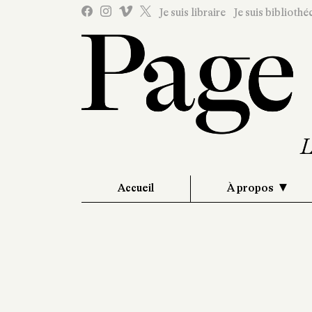
Je suis libraire
Je suis bibliothé
Accueil
À propos