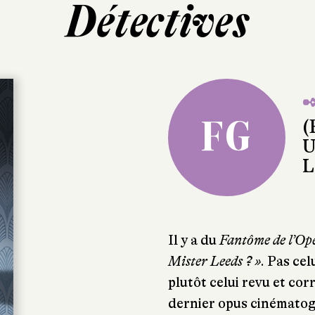
Détectives
✒
FG
(
U
L
Il y a du
Fantôme de l’Op
Mister Leeds ? »
. Pas ce
plutôt celui revu et co
dernier opus cinémato