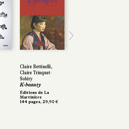
Next
Claire Bettinelli,
Claire Bettinelli,
Georges Chaulet,
Claire Trinquet-
Claire Trinquet-
François Craenhals
Soléry
Soléry
Les 4 as
K-beauty
K-beauty
Casterman
220 pages, 35 €
Éditions de La
Éditions de La
Martinière
Martinière
144 pages, 29,90 €
144 pages, 29,90 €