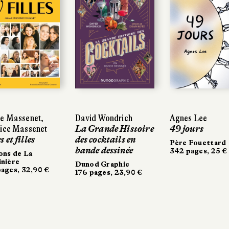
e Massenet,
e Massenet,
David Wondrich
David Wondrich
Agnes Lee
Agnes Lee
ice Massenet
ice Massenet
La Grande Histoire
La Grande Histoire
49 jours
49 jours
 et filles
 et filles
des cocktails en
des cocktails en
Père Fouettard
Père Fouettard
bande dessinée
bande dessinée
342 pages, 25 €
342 pages, 25 €
ons de La
ons de La
nière
nière
Dunod Graphic
Dunod Graphic
ages, 32,90 €
ages, 32,90 €
176 pages, 23,90 €
176 pages, 23,90 €