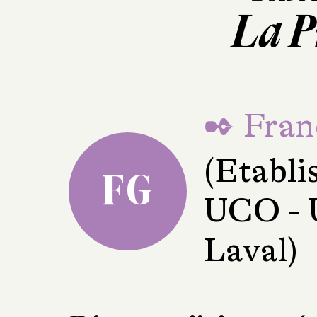
La P
✒ Fran
(Etabli
FG
UCO - U
Laval)