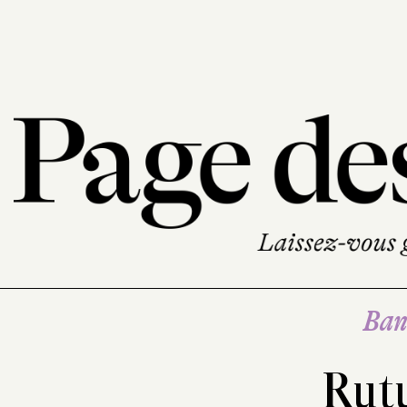
Ban
Rut