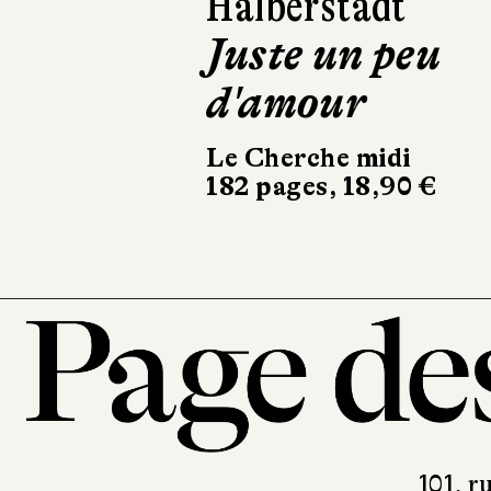
Béatrice Massen
Mères et filles
Éditions de La
Martinière
238 pages, 32,90 €