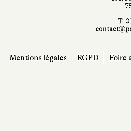
101, r
7
T. 0
contact@pa
Mentions légales
RGPD
Foire 