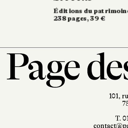
570 pages, 24,90 €
101, r
7
T. 0
contact@pa