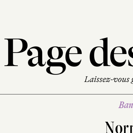
Ban
Nor