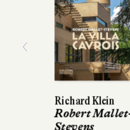
Previous
David Peace
Munichs
Rivages