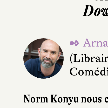
Dow
✒ Arna
(Librai
Comédie
Norm Konyu nous 