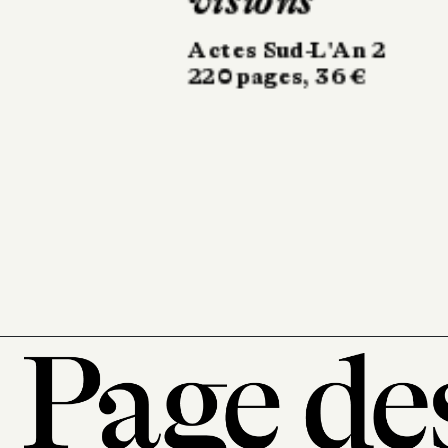
Lebonvallet
L’homme qui
plantait des
arbres
Gallimard Bande
dessinée
168 pages, 22 €