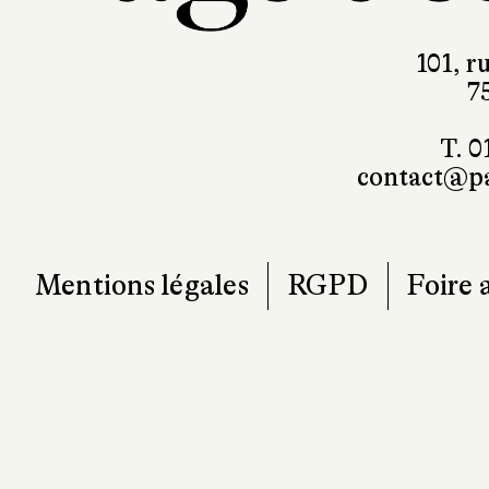
101, r
7
T. 0
contact@pa
Mentions légales
RGPD
Foire 