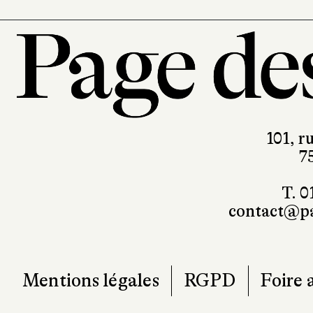
101, r
7
T. 0
contact@pa
Mentions légales
RGPD
Foire 