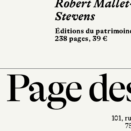
Robert Mallet
Mun
Stevens
Rivag
570 pa
Éditions du patrimoin
238 pages, 39 €
101, r
7