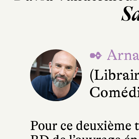
Sa
✒ Arna
(Librai
Comédie
Pour ce deuxième t