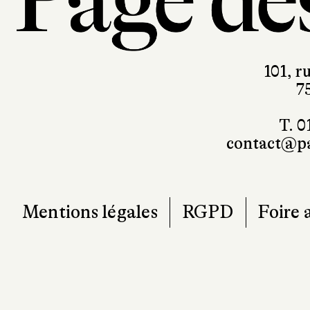
101, r
7
T. 0
contact@pa
Mentions légales
RGPD
Foire 