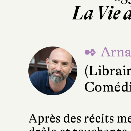
La Vie 
✒ Arna
(Librai
Comédie
Après des récits m