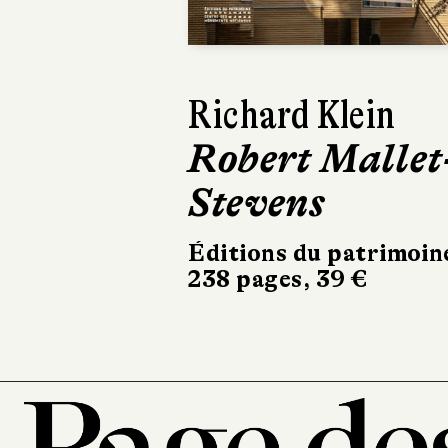
David Peace
Munichs
Rivages
570 pages, 24,90 €