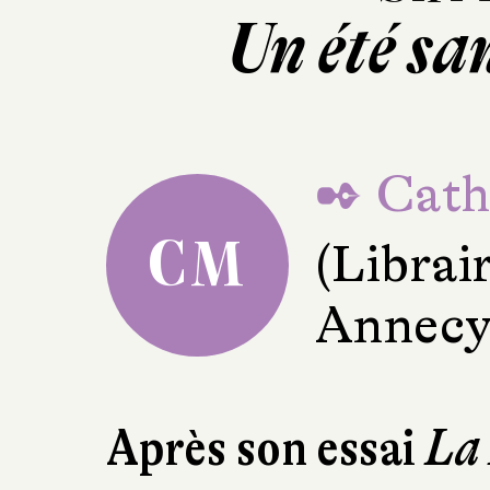
Un été sa
✒ Cath
CM
(Librai
Annecy
Après son essai
La