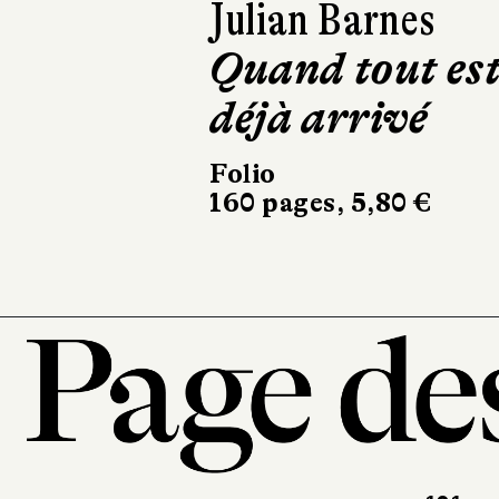
Siri Hustvedt
Un été sans les
hommes
Babel
224 pages, 10 €