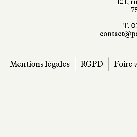
101, r
7
T. 0
contact@pa
Mentions légales
RGPD
Foire 