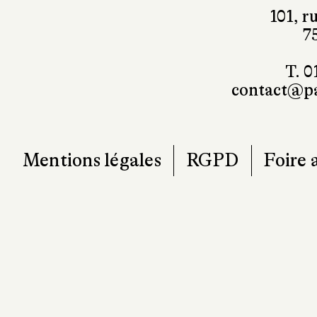
101, r
7
T. 0
contact@pa
Mentions légales
RGPD
Foire 