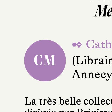
Mé
✒ Cath
CM
(Librai
Annecy
La très belle collec