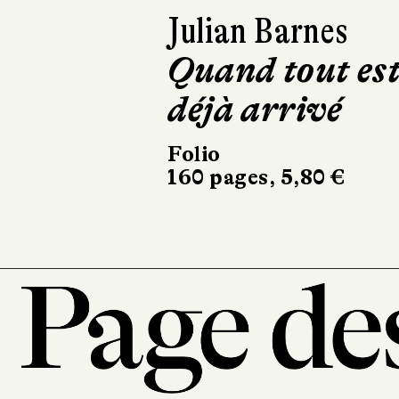
Siri Hustvedt
Un été sans les
hommes
Babel
224 pages, 10 €