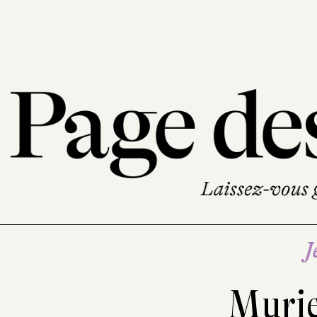
J
Murie