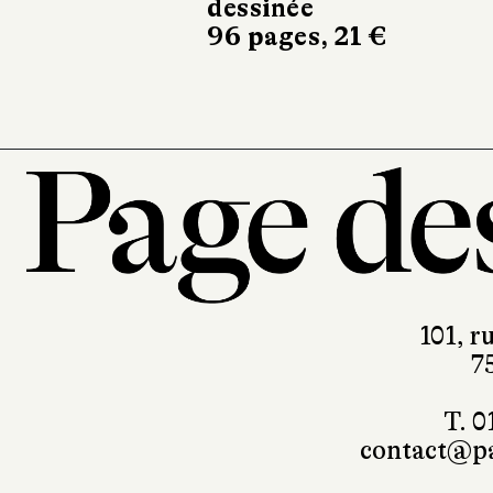
dessinée
Marti
96 pages, 21 €
368 pa
101, r
7
T. 0