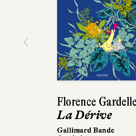
Previous
Florence Gardell
Alba
La Dérive
Piz
Gallimard Bande
Éditio