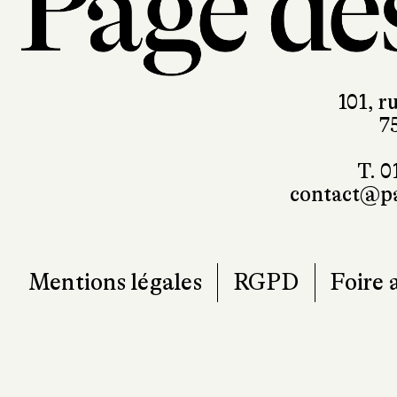
101, r
7
T. 0
contact@pa
Mentions légales
RGPD
Foire 