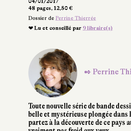
50 €
rrine Thierrée
illé par
9 libraire(s)
✒ Perrine Th
Toute nouvelle série de bande dess
belle et mystérieuse plongée dans l
partez à la découverte de ce pays a
vraiment pas froid aux yeux.