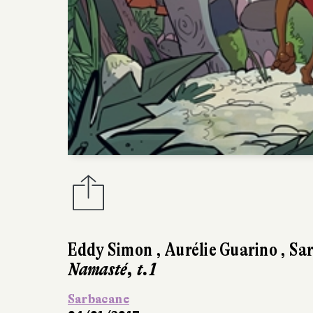
n
,
Aurélie Guarino
,
Sarah Murat
1