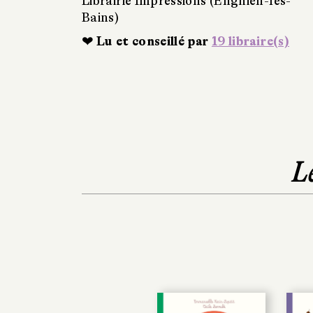
Librairie Impressions (Enghien-les-
Bains)
❤ Lu et conseillé par
19 libraire(s)
L