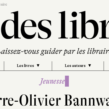
caire
Les livres
Les auteurs
Jeunesse
rre-Olivier Bannw