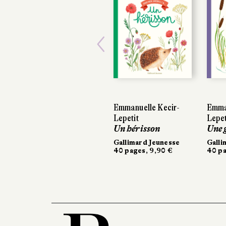
Previous
Emmanuelle Kecir-
Emma
Lepetit
Lepet
Un hérisson
Une 
Gallimard Jeunesse
Galli
40 pages, 9,90 €
40 pa