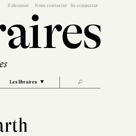
S'abonner
Nous contacter
Se connecter
Les libraires
🔎
arth