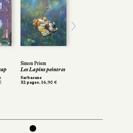
Next
Simon Priem
rap
Les Lapins peintres
e
Sarbacane
€
32 pages, 16,90 €