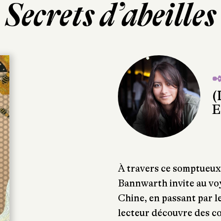
Secrets d’abeilles
✒
(
E
À travers ce somptueux 
Bannwarth invite au voya
Chine, en passant par le
lecteur découvre des c