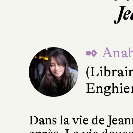
J
✒ Anah
(Librai
Enghien
Dans la vie de Jeann