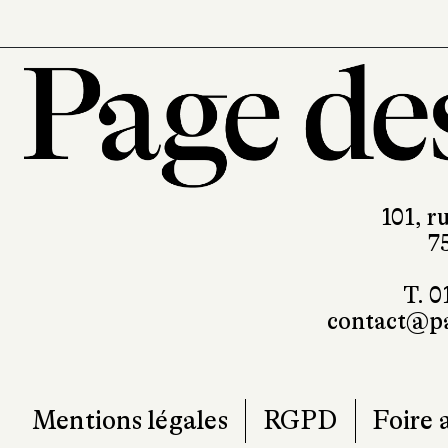
101, r
7
T. 0
contact@pa
Mentions légales
RGPD
Foire 