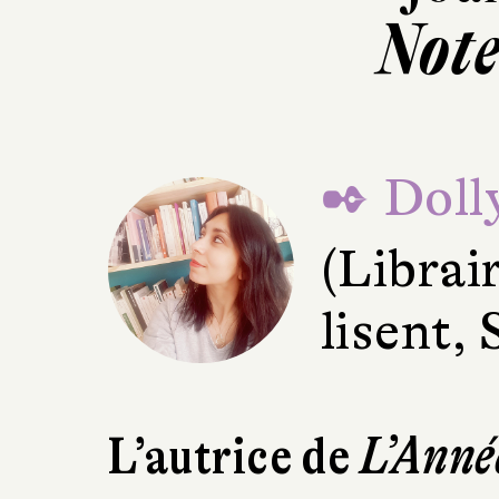
Note
✒ Doll
(Librai
lisent, 
L’autrice de
L’Anné