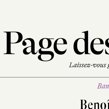
Ban
Benoî