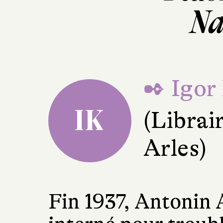
Na
✒ Igor
IK
(Librai
Arles)
Fin 1937, Antonin A