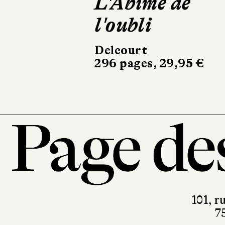
L'Abîme de
Delcourt
23,95 €
l'oubli
Delcourt
296 pages, 29,95 €
101, r
7