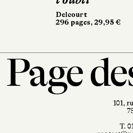
Delcourt
296 pages, 29,95 €
101, r
7
T. 0