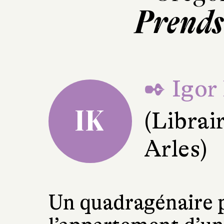
Prends 
✒ Igor
IK
(Librai
Arles)
Un quadragénaire p