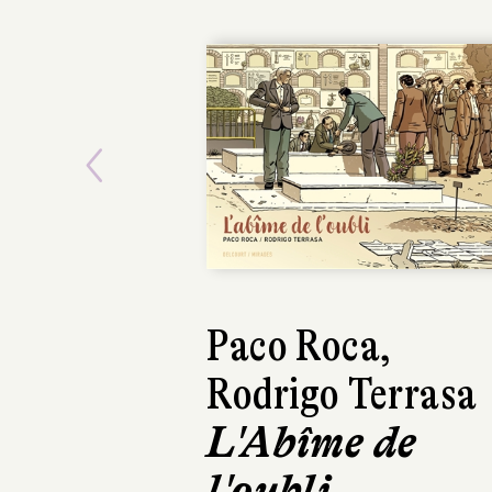
Previous
Paco Roca,
Alfred
Rodrigo Terrasa
Maltemp
L'Abîme de
Delcourt
23,95 €
l'oubli