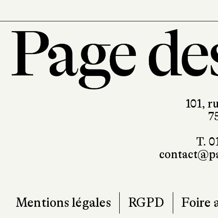
101, r
7
T. 0
contact@pa
Mentions légales
RGPD
Foire 