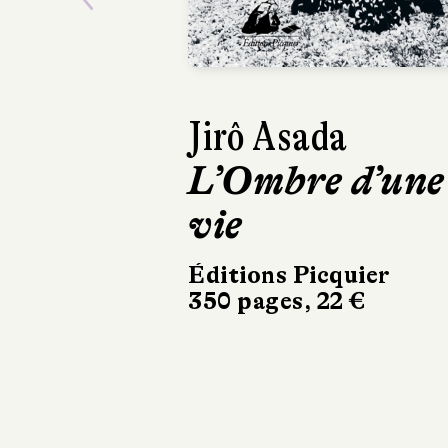
Previous
Jirô Asada
Da
L’Ombre d’une
Wa
vie
Co
R
Éditions Picquier
350 pages, 22 €
se
Au 
304