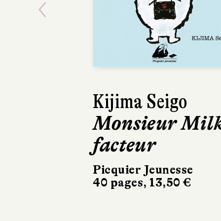
Previous
Kijima Seigo
Rémi
Monsieur Mil
Papa
facteur
Didier
28 pag
Picquier Jeunesse
40 pages, 13,50 €