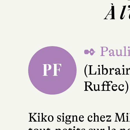
À l
✒ Pauli
PF
(Librai
Ruffec)
Kiko signe chez Mi