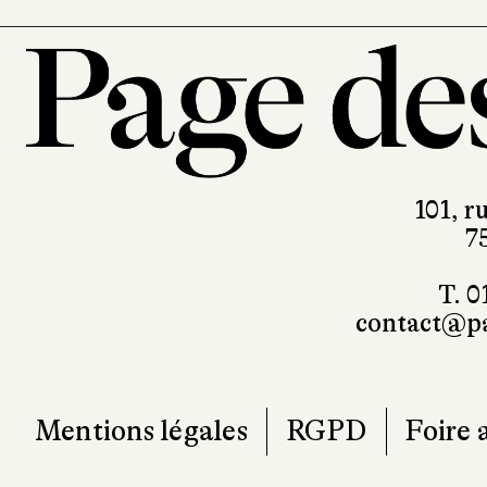
101, r
7
T. 0
contact@pa
Mentions légales
RGPD
Foire 