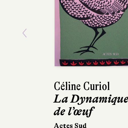
Previous
Philippe Forest
Gais, innocent
et sans cœur
Gallimard