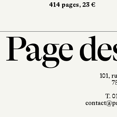
154 pages, 18 €
101, r
7
T. 0
contact@pa