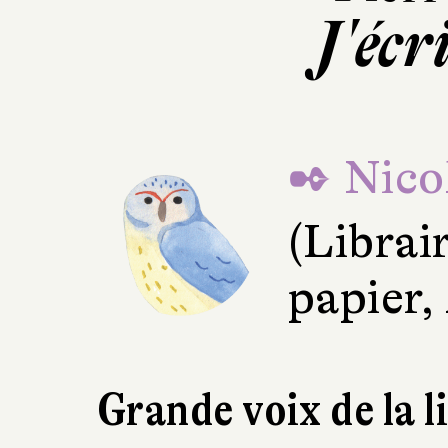
J'écri
✒ Nico
(Librai
papier,
Grande voix de la l