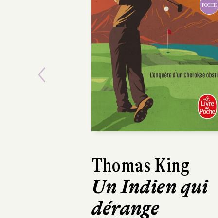
POCHE
Previous
Thomas King
Robe
Un Indien qui
La S
dérange
roy