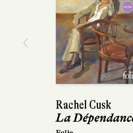
POCHE
Previous
Rachel Cusk
Rachel C
La Dépendanc
La Dép
Folio
Gallimard