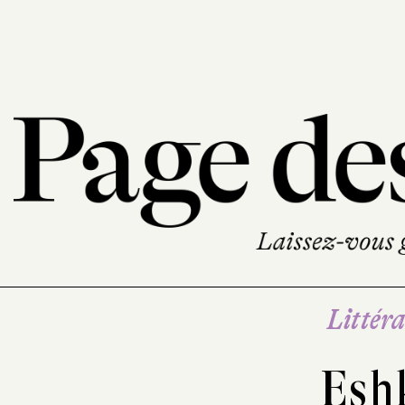
Littéra
Esh