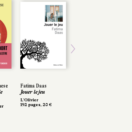
POCHE
Next
nese
nese
Fatima Daas
Fatima Daas
Naomi Alderman
e
e
Jouer le jeu
Jouer le jeu
Le Futur
L'Olivier
L'Olivier
Folio
192 pages, 20 €
192 pages, 20 €
528 pages, 9 €
er
er