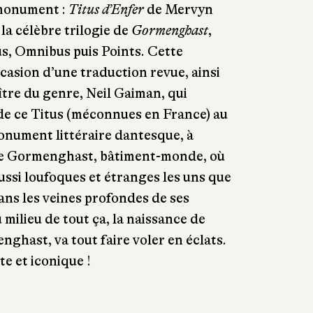
 monument :
Titus d’Enfer
de Mervyn
la célèbre trilogie de
Gormenghast
,
s, Omnibus puis Points. Cette
ccasion d’une traduction revue, ainsi
tre du genre, Neil Gaiman, qui
de ce Titus (méconnues en France) au
onument littéraire dantesque, à
de Gormenghast, bâtiment-monde, où
ussi loufoques et étranges les uns que
dans les veines profondes de ses
 milieu de tout ça, la naissance de
nghast, va tout faire voler en éclats.
e et iconique !