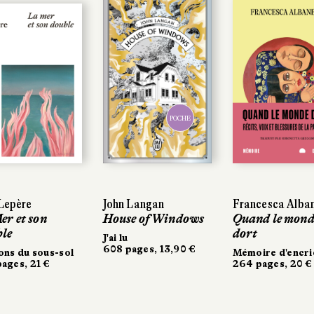
POCHE
POCHE
 Lepère
 Lepère
John Langan
John Langan
Francesca Alba
Francesca Alba
er et son
er et son
House of Windows
House of Windows
Quand le mond
Quand le mond
le
le
dort
dort
J'ai lu
J'ai lu
608 pages, 13,90 €
608 pages, 13,90 €
ons du sous-sol
ons du sous-sol
Mémoire d'encri
Mémoire d'encri
ages, 21 €
ages, 21 €
264 pages, 20 €
264 pages, 20 €