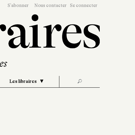
S'abonner
Nous contacter
Se connecter
Les libraires
🔎