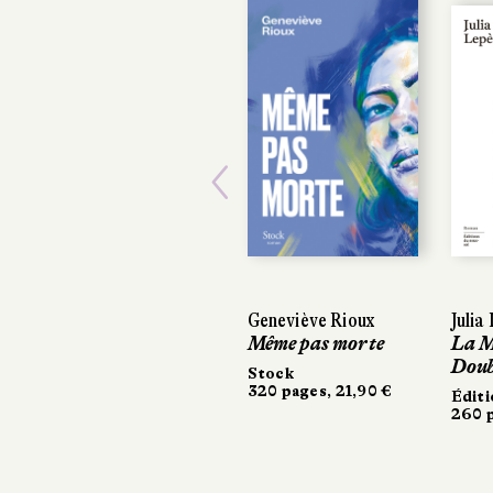
Previous
Geneviève Rioux
Julia
Julia
Même pas morte
La M
La M
Doub
Doub
Stock
320 pages, 21,90 €
Éditi
Éditi
260 p
260 p