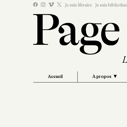
Je suis libraire
Je suis bibliothé
Accueil
À propos