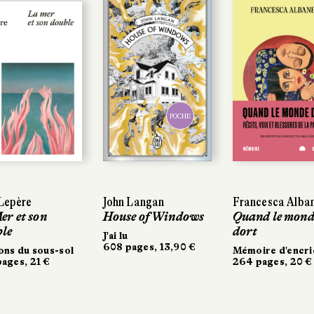
POCHE
POCHE
 Lepère
 Lepère
John Langan
John Langan
Francesca Alba
Francesca Alba
er et son
er et son
House of Windows
House of Windows
Quand le mond
Quand le mond
le
le
dort
dort
J'ai lu
J'ai lu
608 pages, 13,90 €
608 pages, 13,90 €
ons du sous-sol
ons du sous-sol
Mémoire d'encri
Mémoire d'encri
ages, 21 €
ages, 21 €
264 pages, 20 €
264 pages, 20 €