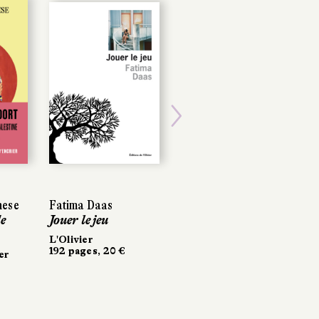
POCHE
Next
nese
nese
Fatima Daas
Fatima Daas
Naomi Alderman
e
e
Jouer le jeu
Jouer le jeu
Le Futur
L'Olivier
L'Olivier
Folio
192 pages, 20 €
192 pages, 20 €
528 pages, 9 €
er
er