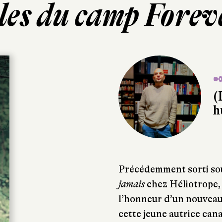
lles du camp Fore
✒
(
h
Précédemment sorti sou
jamais
chez Héliotrope, 
l’honneur d’un nouveau
cette jeune autrice can