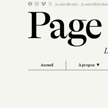
Je suis libraire
Je suis bibliothé
Accueil
À propos