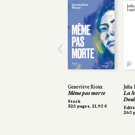
Previous
Geneviève Rioux
Julia
Julia
Même pas morte
La M
La M
Doub
Doub
Stock
320 pages, 21,90 €
Éditi
Éditi
260 p
260 p