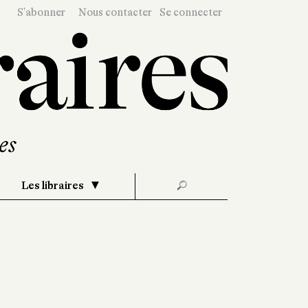
S'abonner
Nous contacter
Se connecter
Les libraires
🔎