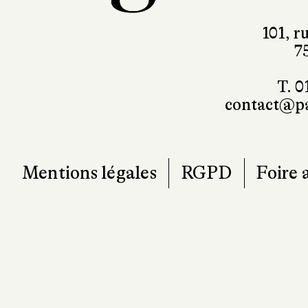
101, r
7
T. 0
contact@pa
Mentions légales
RGPD
Foire 