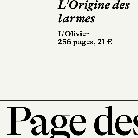
Nansubuga
Makumbi
La Première
Femme
Métailié
542 pages, 23 €