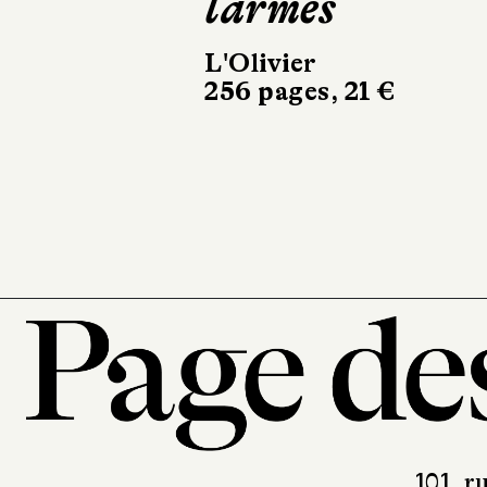
Makumbi
La Première
Femme
Métailié
542 pages, 23 €
101, r