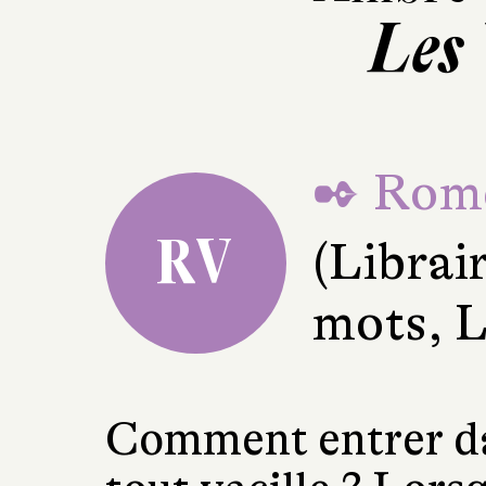
Les
✒ Romé
RV
(Librai
mots, L
Comment entrer da