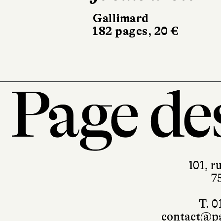
Gallimard
Le Livre de P
182 pages, 20 €
240 pages, 8,
101, r
7