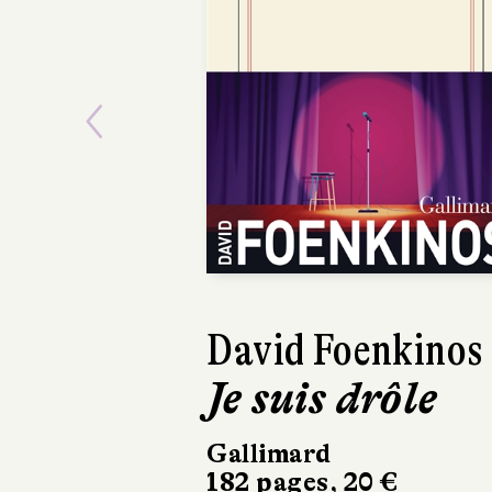
Previous
David Foenkinos
Am
Je suis drôle
Le
Gallimard
Le 
182 pages, 20 €
240