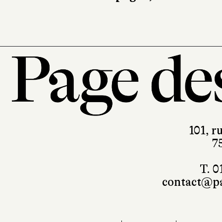
101, r
7
T. 0
contact@pa