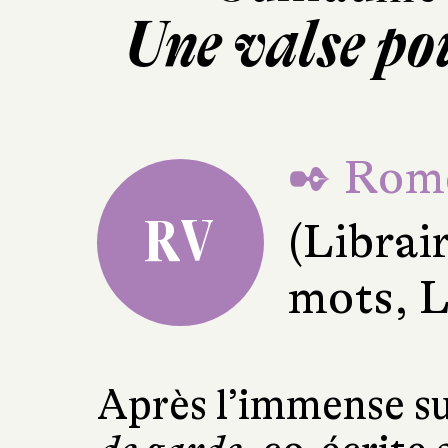
Une valse po
✒ Romé
RV
(Librai
mots, L
Après l’immense su