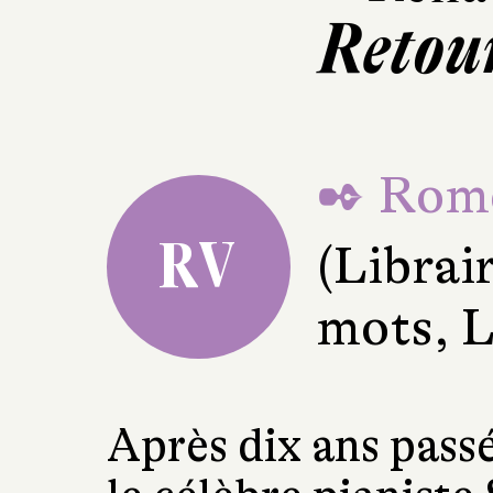
Retou
✒ Romé
RV
(Librai
mots, L
Après dix ans passé