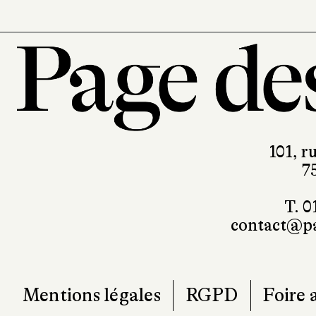
101, r
7
T. 0
contact@pa