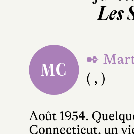
Les 
✒ Mart
MC
( , )
Août 1954. Quelque
Connecticut, un vi