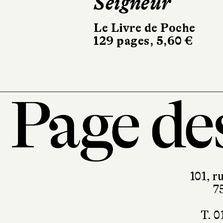
Seigneur
Babel
192 pages, 7 €
Le Livre de Poche
129 pages, 5,60 €
101, r
7
T. 0