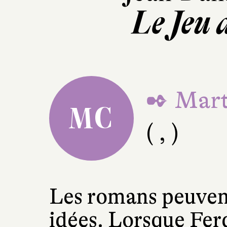
Le Jeu 
✒ Mart
MC
( , )
Les romans peuvent
idées. Lorsque Fer