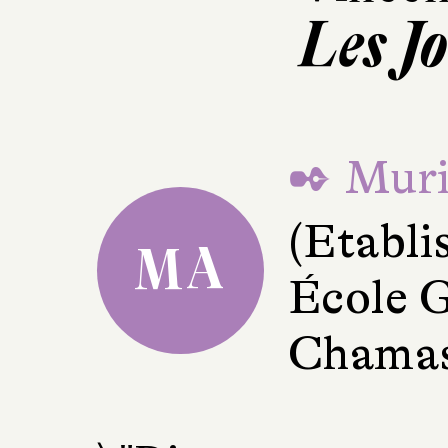
Les J
✒ Muri
(Etabli
MA
École G
Chama