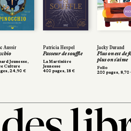
POC
c Aussir
Patricia Hespel
Jacky Durand
cchio
Passeur de souffle
Plus on est de f
plus on s'aime
mard Jeunesse,
La Martinière
ce Culture
Jeunesse
Folio
ges, 24,90 €
400 pages, 18 €
200 pages, 8,70