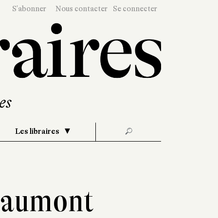
S'abonner
Nous contacter
Se connecter
Les libraires
🔎
Haumont