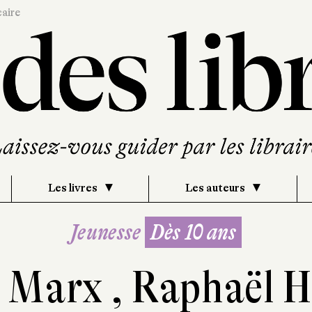
caire
Les livres
Les auteurs
Jeunesse
Dès 10 ans
y Marx
,
Raphaël 