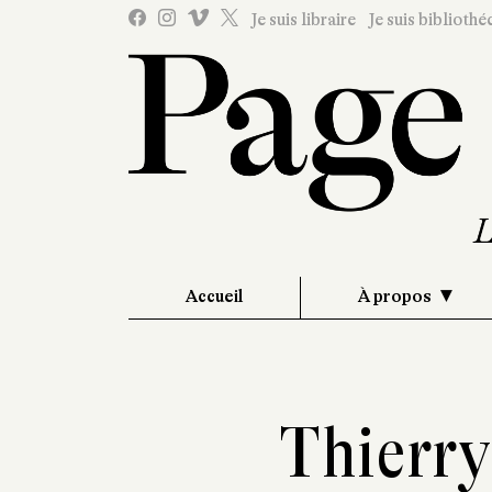
Je suis libraire
Je suis bibliothé
Accueil
À propos
Thierr