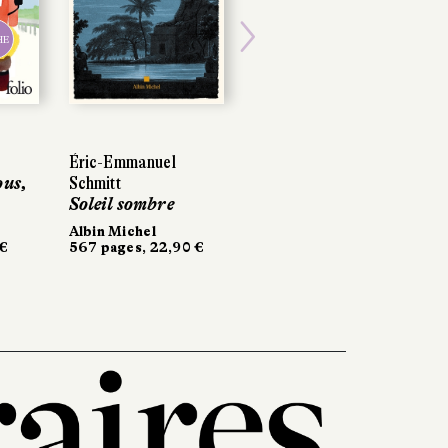
HE
Next
Éric-Emmanuel
ous,
Schmitt
Soleil sombre
Albin Michel
 €
567 pages, 22,90 €