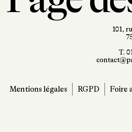
101, r
7
T. 0
contact@pa
Mentions légales
RGPD
Foire 