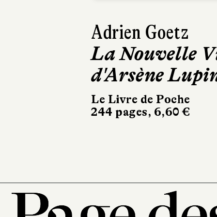
Sophie van der
Linden
De terre et de
mer
Buchet Chastel
160 pages, 14 €