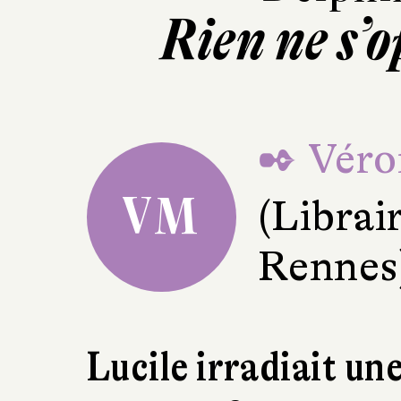
Rien ne s’o
✒ Véro
VM
(Librair
Rennes
Lucile irradiait un