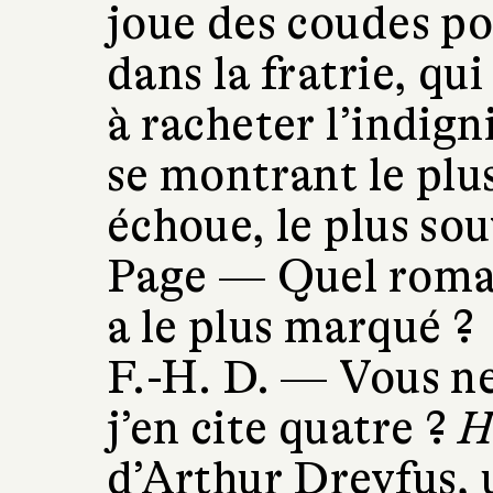
joue des coudes po
dans la fratrie, qui
à racheter l’indign
se montrant le plus
échoue, le plus so
Page —
Quel roma
a le plus marqué ?
F.-H. D. —
Vous ne
j’en cite quatre ?
H
d’Arthur Dreyfus, 