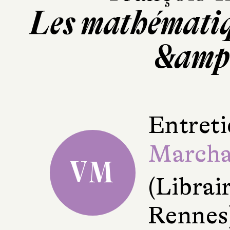
Les mathématiq
&amp;
Entreti
March
VM
(Librair
Rennes