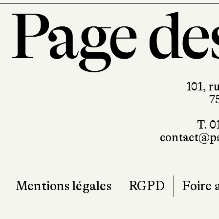
101, r
7
T. 0
contact@pa
Mentions légales
RGPD
Foire 