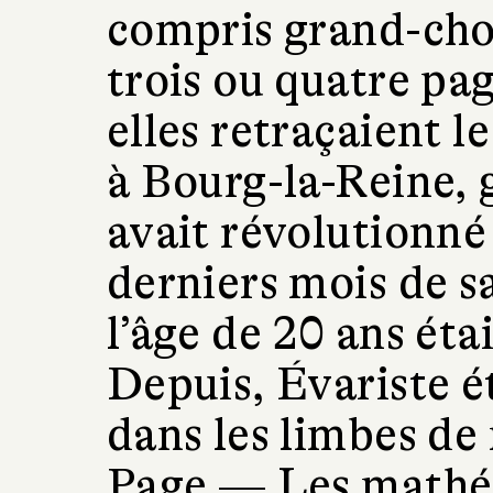
compris grand-chos
trois ou quatre pa
elles retraçaient l
à Bourg-la-Reine, 
avait révolutionné 
derniers mois de sa
l’âge de 20 ans ét
Depuis, Évariste é
dans les limbes de
Page —
Les mathé