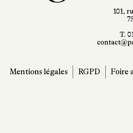
101, r
7
T. 0
contact@pa
Mentions légales
RGPD
Foire 