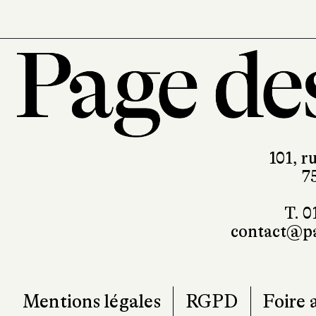
101, r
7
T. 0
contact@pa
Mentions légales
RGPD
Foire 