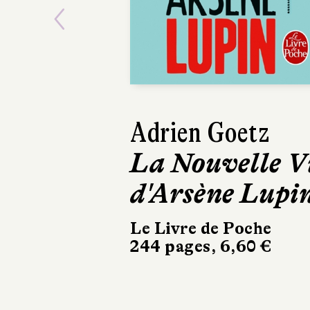
Previous
Sophie van der
Linden
De terre et de
mer
Buchet Chastel
160 pages, 14 €