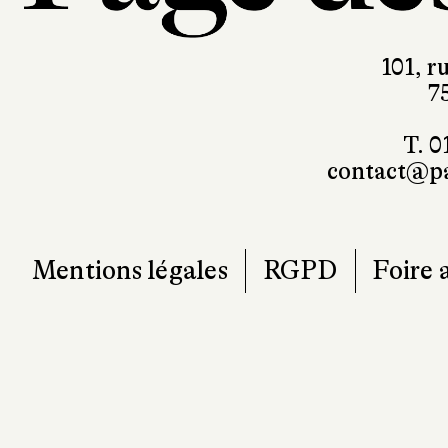
101, r
7
T. 0
contact@pa
Mentions légales
RGPD
Foire 