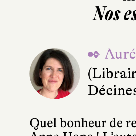
Nos e
✒ Aurél
(Librai
Décine
Quel bonheur de re