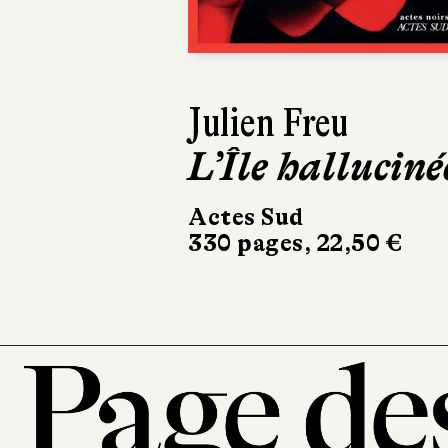
Julien Freu
Julia Colin
L’Île halluciné
Passer l
Actes Sud
Aux forges de
330 pages, 22,50 €
336 pages, 20