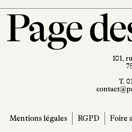
101, r
7
T. 0
contact@pa
Mentions légales
RGPD
Foire 