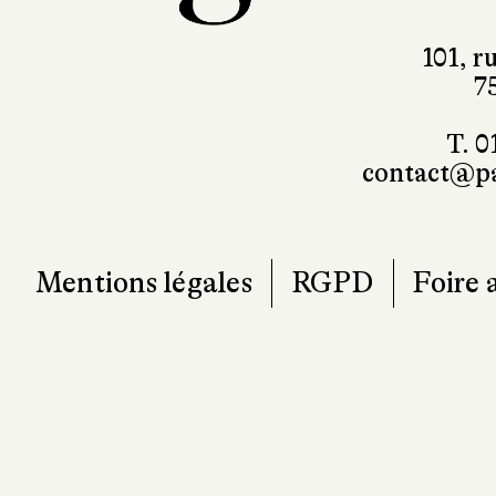
101, r
7
T. 0
contact@pa
Mentions légales
RGPD
Foire 