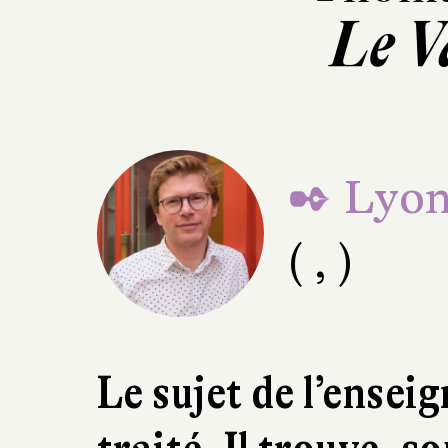
Le V
✒ Lyon
( , )
Le sujet de l’ensei