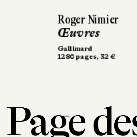
Gilles Deleuze
Sur les lignes 
vie
Minuit
140 pages, 16 €