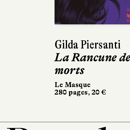
Previous
Dinaw Mengestu
Quelqu’un
comme nous
Albin Michel
336 pages, 21,90 €