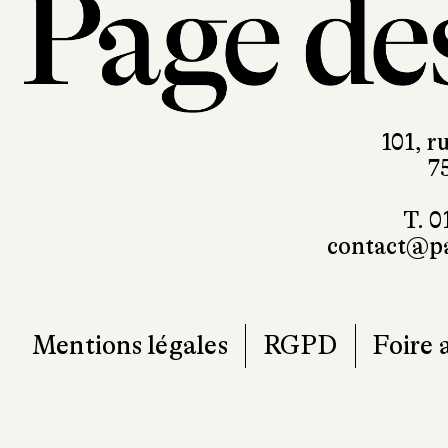
101, r
7
T. 0
contact@pa
Mentions légales
RGPD
Foire 