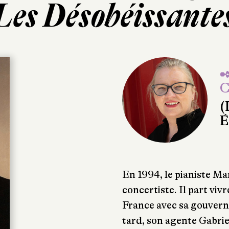
Les Désobéissante
✒
C
(
É
En 1994, le pianiste Ma
concertiste. Il part viv
France avec sa gouverna
tard, son agente Gabriel