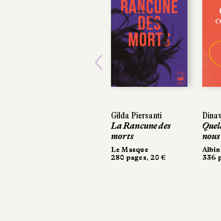
Previous
Gilda Piersanti
Dinaw
Dina
La Rancune des
Quel
Quel
morts
nous
nous
Le Masque
Albin
Albin
280 pages, 20 €
336 p
336 p