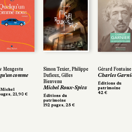
 Mengestu
w Mengestu
Simon Texier, Philippe
Simon Texier, Philippe
Gérard Fontaine
Gérard Fontaine
qu’un comme
qu’un comme
Dufieux, Gilles
Dufieux, Gilles
Charles Garni
Charles Garni
Bienvenu
Bienvenu
Éditions du
Éditions du
Michel Roux-Spitz
Michel Roux-Spitz
patrimoine
patrimoine
 Michel
 Michel
42 €
42 €
ages, 21,90 €
ages, 21,90 €
Éditions du
Éditions du
patrimoine
patrimoine
192 pages, 25 €
192 pages, 25 €