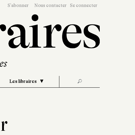
S'abonner
Nous contacter
Se connecter
Les libraires
🔎
r