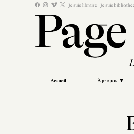
Je suis libraire
Je suis bibliothé
Accueil
À propos